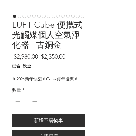
LUFT Cube 便攜式
光觸媒個人空氣淨
化器 - 古銅金
一
促
 $2,980.00 
$2,350.00
般
銷
已含 稅金
價
價
🎇2026新年快樂🎇Cube跨年優惠🎇
格
格
數量
*
新增至購物車