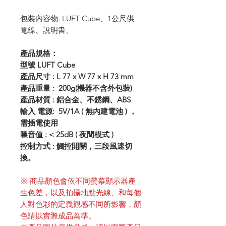
包裝內容物: LUFT Cube、1公尺供
電線、說明書、
產品規格：
型號 LUFT Cube
產品尺寸 : L 77 x W 77 x H 73 mm
產品重量 : 200g(機器不含外包裝)
產品材質 : 鋁合金、不銹鋼、ABS
輸入 電源: 5V/1A ( 無內建電池 ) ，
需插電使用
噪音值 : < 25dB ( 夜間模式 )
控制方式 : 觸控開關，三段風速切
換。
※ 商品顏色會依不同螢幕顯示器產
生色差，以及拍攝地點光線、和每個
人對色彩的定義觀感不同所影響，顏
色請以實際成品為準。