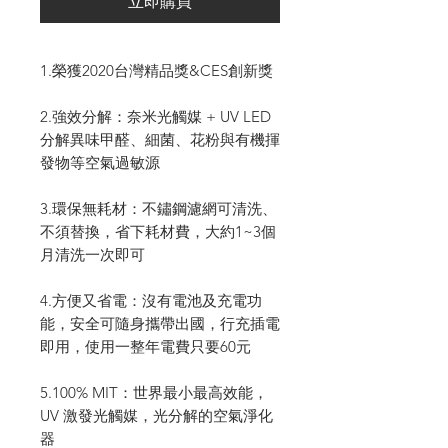
立即購買
1.榮獲2020台灣精品獎&CES創新獎
2.強效分解：奈米光觸媒 + UV LED
分解異味甲醛、細菌、花粉與有機揮
發物等空氣過敏源
3.環保無耗材：不鏽鋼濾網可清洗、
不須替換，省下耗材費，大約1~3個
月清洗一次即可
4.方便又省電：沒有電池及充電功
能，安全可隨身攜帶出國，行充插電
即用，使用一整年電費只要60元
5.100% MIT：世界最小最高效能，
UV 激發光觸媒，光分解的空氣淨化
器