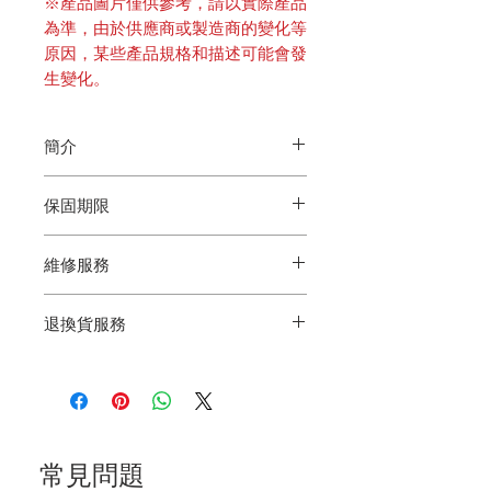
※產品圖片僅供參考，請以實際產品
為準，由於供應商或製造商的變化等
原因，某些產品規格和描述可能會發
生變化。
簡介
🔥100% MIT榮獲2020年台灣精品&CES創新獎
保固期限
🦠神分解：強效分解：奈米光觸媒 + UV LED
分解細菌、花粉與有機揮發物
🌏免耗材：不鏽鋼濾網可清洗、不須替換，省
依發票/出貨日期算起1年內，請保留購買證
維修服務
下耗材費，大約1~3個月清洗一次即可
明(發票/訂單)，後續退換貨及維修等需出示依
🤧抗過敏，除甲醛：強效減低空氣中的過敏
據，保障您的權益。
原，從此呼吸清新又順暢
為確保客戶權利，送修前請先確實向本公司
退換貨服務
🚫強去味：實測認證！只要 2 天就能完全去除
LINE客服聯繫，提供購買者姓名、電話、購
新車內的甲醛
買平台、購買證明，查詢、確認該產品保固資
⚡低耗電：沒有電池及充電功能，安全可隨身
訊。
7天猶豫期(含假日)：依消費者保護法，如在線
攜帶出國，行充插電即用，連續啟動 365 天，
上進行購物，消費者享7天猶豫期，若對商品
電費只要 60 元
如需進行維修，請聯繫LINE客服，並詳述產
不滿意，可申請退貨，但猶豫期不等同於試用
🔉超靜音：全速運轉噪音值僅 25 分貝
品問題，將以收到維修品之日期作為依據來判
期，即產品須全新未拆封並完整包裝（含商品
斷商品是否於保固期內。
本體、配件、說明書、包裝盒等）不得缺漏或
損壞，才可進行退貨。
常見問題
維修產品寄出請附上以下資訊:
・如商品到貨超過七天以上(含假日)，恕無法