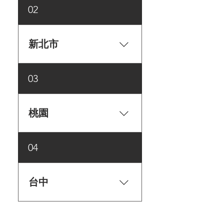
美麗華百貨 地址：台北市中
02
山區敬業三路20號1F 櫃位：
Qi專櫃 漾館1F（近6A門） 電
話：0977-726-283 圓山大飯店
新北市
地址：臺北市中山區中山北
路四段1號 電話：02-2886-
綠洲藥局 地址：新北市板橋
8888
03
區三民路二段197號 電話：
02-2958-0170 營業時間：
10:00~21:30 (周日休息)
桃園
LUFTQI 樂福氣總部 地址：桃
04
園市中壢區新中北路499號3
樓303室 (中原大學創新創業
發展中心) 電話：03-2651-875
台中
營業時間：8:00~18:00 (周休
二日) 凡特客影音3C專賣店
Pifferia 劈飛利亞｜咖啡廳 地
地址：桃園市中壢區環北路
址：臺中市南區台中路62號